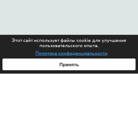
Этот сайт использует файлы cookie для улучшения
пользовательского опыта.
Политика конфиденциальности
Принять
ABOUT US
HIV
PROJECTS
HELP FUND
CONTACT US
ARTICLES