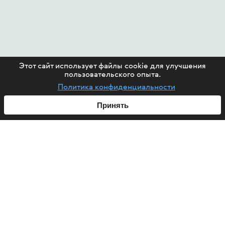
Этот сайт использует файлы cookie для улучшения
пользовательского опыта.
Политика конфиденциальности
Принять
ABOUT US
HIV
PROJECTS
HELP FUND
CONTACT US
ARTICLES