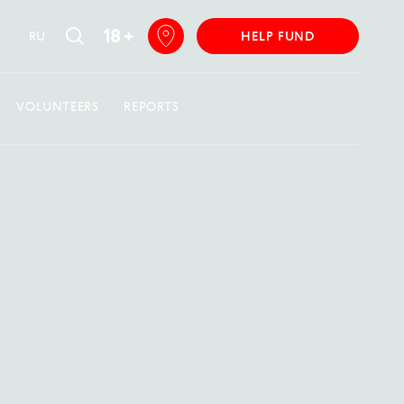
18 +
RU
HELP FUND
VOLUNTEERS
REPORTS