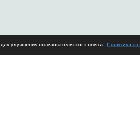
e для улучшения пользовательского опыта.
Политика ко
ABOUT US
HIV
PROJECTS
HELP FUND
CALENDAR
REPORTS
TREAT
VOLUNTEERS
FUND'S AFFAIRS
EPID