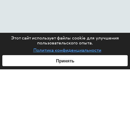
Этот сайт использует файлы cookie для улучшения
пользовательского опыта.
Политика конфиденциальности
Принять
ABOUT US
HIV
PROJECTS
HELP FUND
CONTACT US
ARTICLES