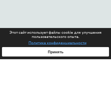
Этот сайт использует файлы cookie для улучшения
пользовательского опыта.
Политика конфиденциальности
Принять
ABOUT US
HIV
PROJECTS
HELP FUND
CONTACT US
ARTICLES