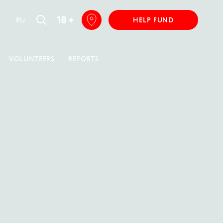
18 +
RU
HELP FUND
VOLUNTEERS
REPORTS