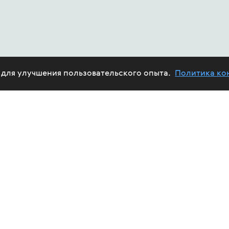
e для улучшения пользовательского опыта.
Политика ко
ABOUT US
HIV
PROJECTS
HELP FUND
CALENDAR
REPORTS
TREAT
VOLUNTEERS
FUND'S AFFAIRS
EPID