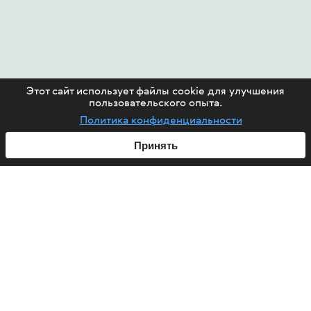
Этот сайт использует файлы cookie для улучшения
пользовательского опыта.
Политика конфиденциальности
Принять
ABOUT US
HIV
PROJECTS
HELP FUND
CONTACT US
ARTICLES