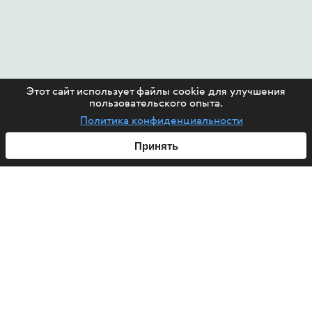
Этот сайт использует файлы cookie для улучшения
пользовательского опыта.
Политика конфиденциальности
Принять
ABOUT US
HIV
PROJECTS
HELP FUND
CONTACT US
ARTICLES