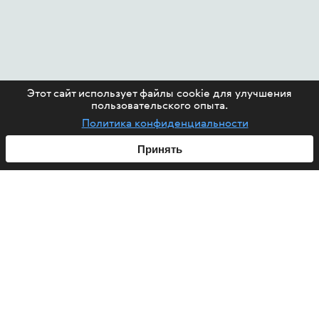
Этот сайт использует файлы cookie для улучшения
пользовательского опыта.
Политика конфиденциальности
Принять
ABOUT US
HIV
PROJECTS
HELP FUND
CONTACT US
ARTICLES