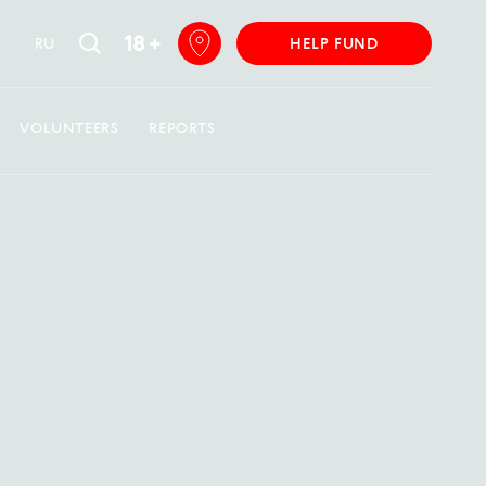
18 +
RU
HELP FUND
VOLUNTEERS
REPORTS