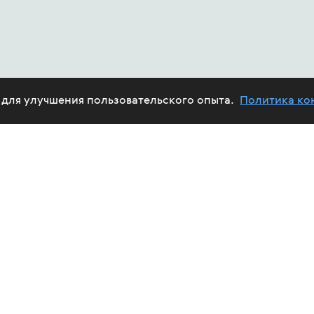
e для улучшения пользовательского опыта.
Политика ко
ABOUT US
HIV
PROJECTS
HELP FUND
CALENDAR
REPORTS
TREAT
VOLUNTEERS
FUND'S AFFAIRS
EPID