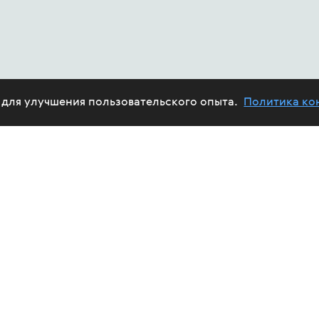
e для улучшения пользовательского опыта.
Политика ко
ABOUT US
HIV
PROJECTS
HELP FUND
CALENDAR
REPORTS
TREAT
VOLUNTEERS
FUND'S AFFAIRS
EPID