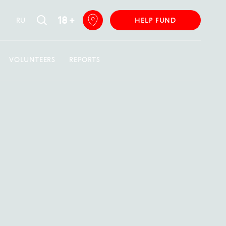
18 +
RU
HELP FUND
VOLUNTEERS
REPORTS