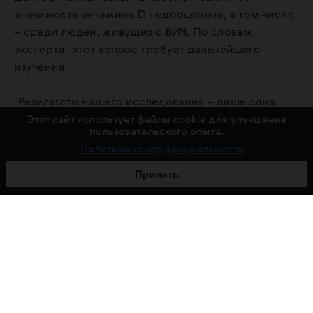
значимость витамина D недооценена, в том числе
– среди людей, живущих с ВИЧ. По словам
эксперта, этот вопрос требует дальнейшего
изучения.
"Результаты нашего исследования – лишь одна
часть паззла, – заявила Reuters Health автор
Этот сайт использует файлы cookie для улучшения
пользовательского опыта.
исследования Эллисон Росс Эккард. – В конечном
Политика конфиденциальности
счете мы сможем прийти к решению проблемы
дефицита витамина D у людей с ВИЧ".
Принять
* МЕ – международная единица. 1 МЕ витамина
D равна 0,025 мкг.
ПОДДЕРЖАТЬ ФОНД
ваша помощь работает