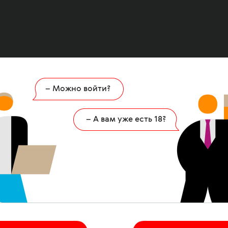
– Можно войти?
Ошибка
404
– А вам уже есть 18?
 страница удалена или никогда не существов
НА ГЛАВНУЮ