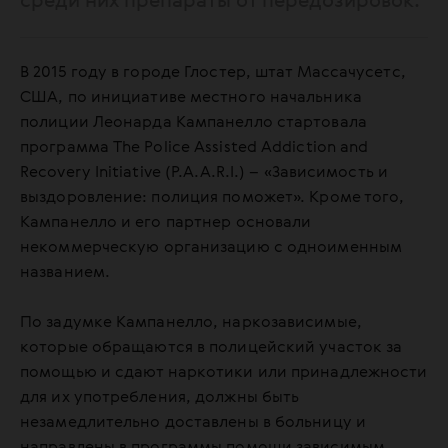
среди них препараты от передозировок.
В 2015 году в городе Глостер, штат Массачусетс,
США, по инициативе местного начальника
полиции Леонарда Кампанелло стартовала
программа The Police Assisted Addiction and
Recovery Initiative (P.A.A.R.I.) – «Зависимость и
выздоровление: полиция поможет». Кроме того,
Кампанелло и его партнер основали
некоммерческую организацию с одноименным
названием.
По задумке Кампанелло, наркозависимые,
которые обращаются в полицейский участок за
помощью и сдают наркотики или принадлежности
для их употребления, должны быть
незамедлительно доставлены в больницу и
направлены в программы помощи зависимым.