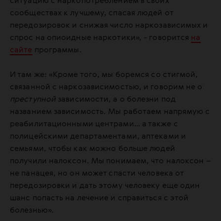
ситуацию с наркопотреблением в своих
сообществах к лучшему, спасая людей от
передозировок и снижая число наркозависимых и
спрос на опиоидные наркотики», - говорится
на
сайте
программы.
И там же: «Кроме того, мы боремся со стигмой,
связанной с наркозависимостью, и говорим не о
преступной
зависимости, а о болезни под
названием зависимость. Мы работаем напрямую с
реабилитационными центрами… а также с
полицейскими департаментами, аптеками и
семьями, чтобы как можно больше людей
получили налоксон. Мы понимаем, что налоксон –
не панацея, но он может спасти человека от
передозировки и дать этому человеку еще один
шанс попасть на лечение и справиться с этой
болезнью».