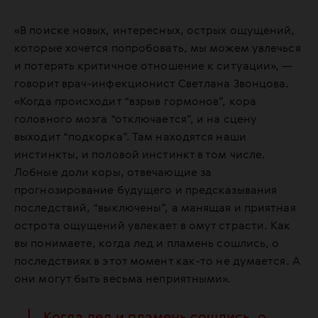
«В поиске новых, интересных, острых ощущений,
которые хочется попробовать, мы можем увлечься
и потерять критичное отношение к ситуации», —
говорит врач-инфекционист Светлана Звонцова.
«Когда происходит “взрыв гормонов”, кора
головного мозга “отключается”, и на сцену
выходит “подкорка”. Там находятся наши
инстинкты, и половой инстинкт в том числе.
Лобные доли коры, отвечающие за
прогнозирование будущего и предсказывания
последствий, “выключены”, а манящая и приятная
острота ощущений увлекает в омут страсти. Как
вы понимаете, когда лед и пламень сошлись, о
последствиях в этот момент как-то не думается. А
они могут быть весьма неприятными».
Когда лед и пламень сошлись, о