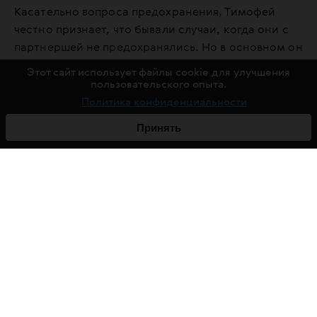
Касательно вопроса предохранения, Тимофей
честно признает, что бывали случаи, когда они с
партнершей не предохранялись. Но в основном он
заботится о своем здоровье и не забывает
Этот сайт использует файлы cookie для улучшения
использовать презерватив. Анализы на ИППП и
пользовательского опыта.
ВИЧ сам сдает нечасто. Но с гордостью
Политика конфиденциальности
утверждает, что последнее тестирование
Принять
показало, что беспокоиться не о чем. Здоровье
важнее сиюминутного наслаждения.
Совет для всех, кто регистрируется в дейтинг-
приложении: «Не регистрируйтесь. Знакомьтесь в
жизни. У меня был такой опыт. 8 марта я купил
охапку тюльпанов, встал на Невском проспекте и
просто раздавал цветы девушкам, проходящим
мимо. Кто-то пугался, кто-то радовался, кто-то
скромно улыбался. Но это все живые, настоящие
эмоции. А не смайлики в переписке. Мой