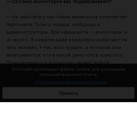
— Сколько волонтеров вас поддерживают?
— На зарплате у нас очень маленькое количество
персонала. Только повара, мойщицы и
администраторы. Все официанты — волонтеры, и
их много. В каждом кафе ежедневно работают по
пять человек. У нас есть график, в котором они
записываются: кто в какой день готов помогать.
Присоединиться и помогать может любой
Этот сайт использует файлы cookie для улучшения
желающий. Достаточно написать нам сообщение
пользовательского опыта.
в социальных сетях или оставить заявку на нашем
Политика конфиденциальности
сайте.
Принять
Мы всегда учитываем важную
особенность — любое наше блюдо
должно быть мягким. Не всегда у
дедушек и бабушек есть
возможность пережевывать пищу.