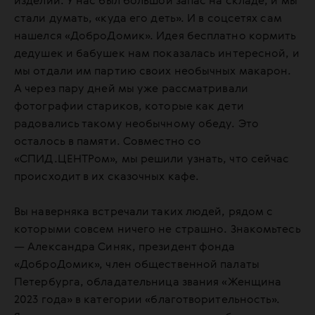
изделий. У нас был большой запас на складе, и мы
стали думать, «куда его деть». И в соцсетях сам
нашелся «ДоброДомик». Идея бесплатно кормить
дедушек и бабушек нам показалась интересной, и
мы отдали им партию своих необычных макарон.
А через пару дней мы уже рассматривали
фотографии стариков, которые как дети
радовались такому необычному обеду. Это
осталось в памяти. Совместно со
«СПИД.ЦЕНТРом», мы решили узнать, что сейчас
происходит в их сказочных кафе.
Вы наверняка встречали таких людей, рядом с
которыми совсем ничего не страшно. Знакомьтесь
— Александра Синяк, президент фонда
«ДоброДомик», член общественной палаты
Петербурга, обладательница звания «Женщина
2023 года» в категории «благотворительность».