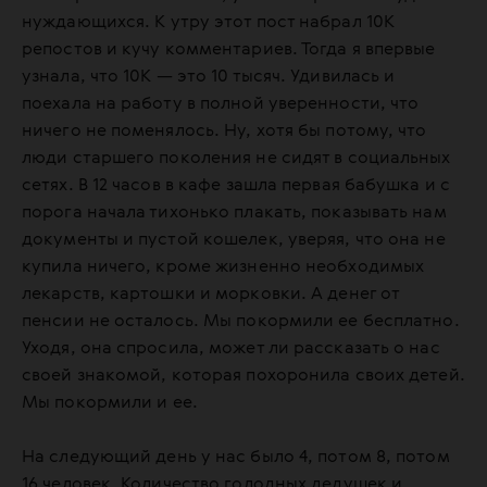
нуждающихся. К утру этот пост набрал 10К
репостов и кучу комментариев. Тогда я впервые
узнала, что 10К — это 10 тысяч. Удивилась и
поехала на работу в полной уверенности, что
ничего не поменялось. Ну, хотя бы потому, что
люди старшего поколения не сидят в социальных
сетях. В 12 часов в кафе зашла первая бабушка и с
порога начала тихонько плакать, показывать нам
документы и пустой кошелек, уверяя, что она не
купила ничего, кроме жизненно необходимых
лекарств, картошки и морковки. А денег от
пенсии не осталось. Мы покормили ее бесплатно.
Уходя, она спросила, может ли рассказать о нас
своей знакомой, которая похоронила своих детей.
Мы покормили и ее.
На следующий день у нас было 4, потом 8, потом
16 человек. Количество голодных дедушек и