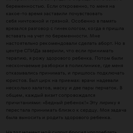
беременностью. Если откровенно, то меня на
какое-то время заставили почувствовать
себя ничтожной и грязной. Особенно в память
врезался разговор с гинекологом, когда я пришла
вставать на учет по беременности. Мне
настоятельно рекомендовали сделать аборт. Но в
центре СПИДа заверили, что если принимать
терапию, я рожу здорового ребенка. Потом были
нескончаемые разборки в поликлинике, где меня
отказывались принимать, и пришлось подключать
юристов. Был цирк на приемах: врачи надевали
несколько халатов, маску и две пары перчаток. В
общем, каждый визит сопровождался
причитаниями: «Бедный ребенок!» Эту лирику я
перестала принимать близко к сердцу. Моя задача
была выносить и родить здорового ребенка.
На тот момент мой супруг бросил употреблять