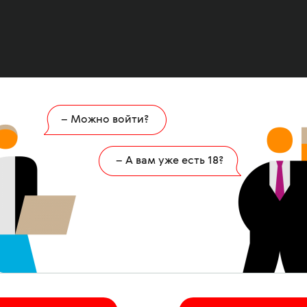
– Можно войти?
Ошибка
404
– А вам уже есть 18?
 страница удалена или никогда не существов
НА ГЛАВНУЮ