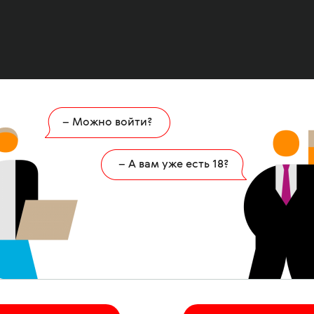
– Можно войти?
Ошибка
404
– А вам уже есть 18?
 страница удалена или никогда не существов
НА ГЛАВНУЮ