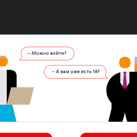
– Можно войти?
Ошибка
404
– А вам уже есть 18?
 страница удалена или никогда не существов
НА ГЛАВНУЮ