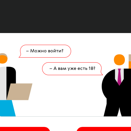
– Можно войти?
Ошибка
404
– А вам уже есть 18?
 страница удалена или никогда не существов
НА ГЛАВНУЮ