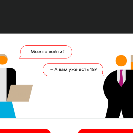
– Можно войти?
Ошибка
404
– А вам уже есть 18?
 страница удалена или никогда не существов
НА ГЛАВНУЮ