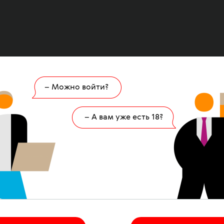
– Можно войти?
Ошибка
404
– А вам уже есть 18?
 страница удалена или никогда не существов
НА ГЛАВНУЮ