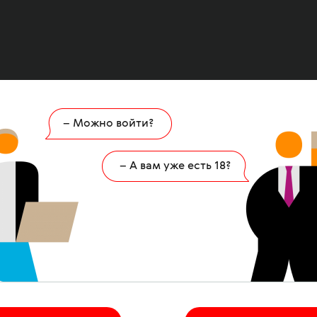
– Можно войти?
Ошибка
404
– А вам уже есть 18?
 страница удалена или никогда не существов
НА ГЛАВНУЮ