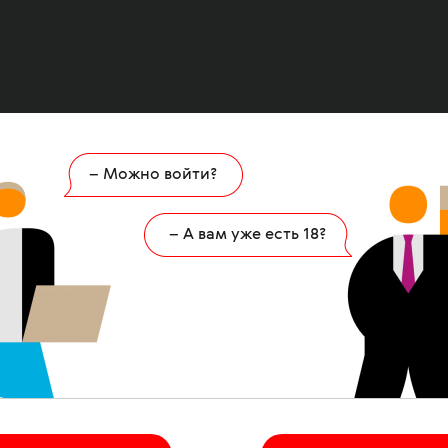
– Можно войти?
Ошибка
404
– А вам уже есть 18?
 страница удалена или никогда не существов
НА ГЛАВНУЮ