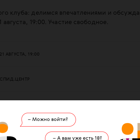
ого клуба: делимся впечатлениями и обсужд
 августа, 19:00. Участие свободное.
21 АВГУСТА, 19:00
СПИД.ЦЕНТР
УЛ. НИЖНЯЯ СЫРОМЯТНИЧЕСКАЯ, 10 СТР. 8, ВХОД 8А, ЭТ. 3
– Можно войти?
СПИД.ЦЕНТР
– А вам уже есть 18?