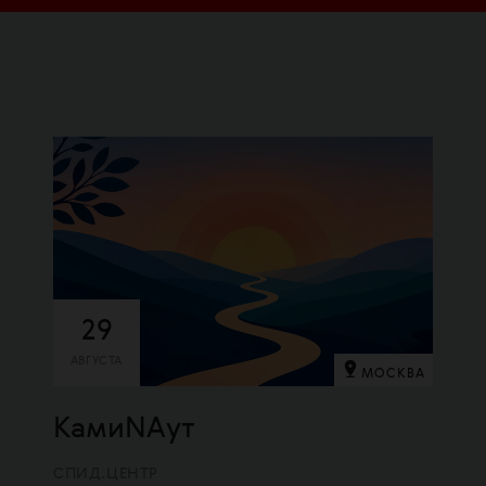
29
АВГУСТА
МОСКВА
КамиNAут
СПИД.ЦЕНТР