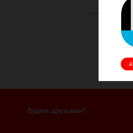
СТОИМОСТЬ
Д
будем друзьями?