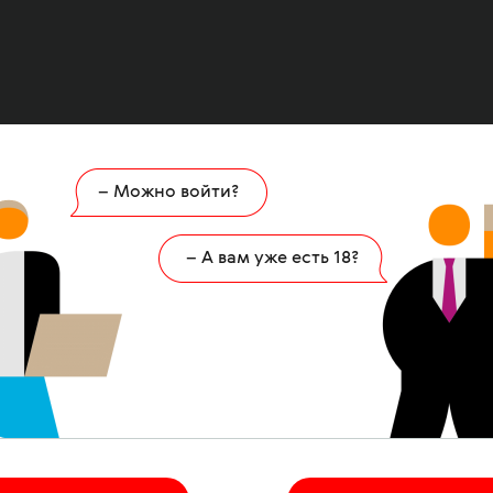
– Можно войти?
Ошибка
404
– А вам уже есть 18?
 страница удалена или никогда не существов
НА ГЛАВНУЮ