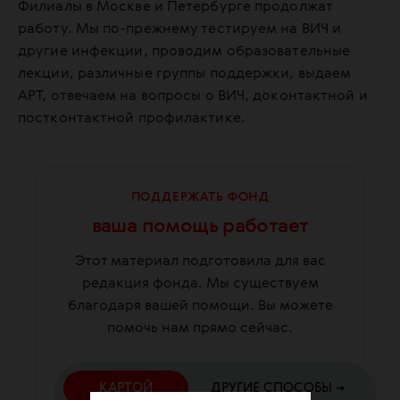
Филиалы в Москве и Петербурге продолжат
работу. Мы по-прежнему тестируем на ВИЧ и
другие инфекции, проводим образовательные
лекции, различные группы поддержки, выдаем
АРТ, отвечаем на вопросы о ВИЧ, доконтактной и
постконтактной профилактике.
ПОДДЕРЖАТЬ ФОНД
ваша помощь работает
Этот материал подготовила для вас
редакция фонда. Мы существуем
благодаря вашей помощи. Вы можете
помочь нам прямо сейчас.
КАРТОЙ
ДРУГИЕ СПОСОБЫ →