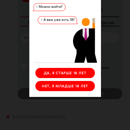
– Можно войти?
ЕЖЕМЕСЯЧНО
РАЗОВО
– А вам уже есть 18?
100
₽
250
₽
340
₽
Другая
Я согласен с
офертой
Я согласен на обработку персональных
ДА, Я СТАРШЕ 18 ЛЕТ
данных в соответствии с условиями
Политики конфиденциальности
НЕТ, Я МЛАДШЕ 18 ЛЕТ
ПОДДЕРЖАТЬ
ЕЖЕМЕСЯЧНО
— 100 ₽
БЛАГОТВОРИТЕЛЬНОСТЬ