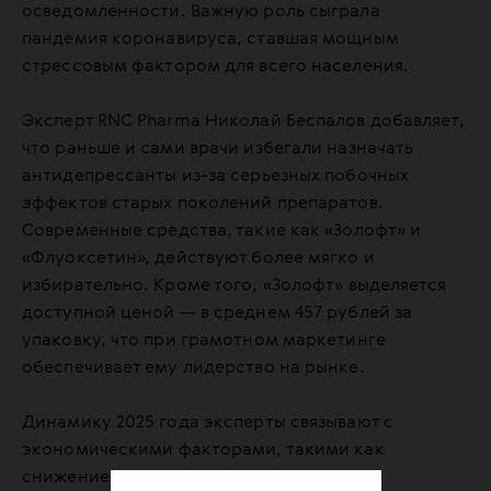
осведомленности. Важную роль сыграла
пандемия коронавируса, ставшая мощным
стрессовым фактором для всего населения.
Эксперт RNC Pharma Николай Беспалов добавляет,
что раньше и сами врачи избегали назначать
антидепрессанты из-за серьезных побочных
эффектов старых поколений препаратов.
Современные средства, такие как «Золофт» и
«Флуоксетин», действуют более мягко и
избирательно. Кроме того, «Золофт» выделяется
доступной ценой — в среднем 457 рублей за
упаковку, что при грамотном маркетинге
обеспечивает ему лидерство на рынке.
Динамику 2025 года эксперты связывают с
экономическими факторами, такими как
снижением доходов и высокой