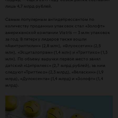
подряд — еще в 2019 году объем рынка составлял
лишь 4,7 млрд рублей.
Самым популярным антидепрессантом по
количеству проданных упаковок стал «Золофт»
американской компании Viatris — 3 млн упаковок
за год. В пятерку лидеров также вошли
«Амитриптилин» (2,8 млн), «Флуоксетин» (2,5
млн), «Эсциталопрам» (1,4 млн) и «Триттико» (1,3
млн). По объему выручки первое место занял
датский «Ципралекс» (2,7 млрд рублей), за ним
следуют «Триттико» (2,3 млрд), «Веласкин» (1,9
млрд), «Дулоксента» (1,4 млрд) и «Золофт» (1,4
млрд).