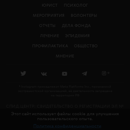
ЮРИСТ
ПСИХОЛОГ
МЕРОПРИЯТИЯ
ВОЛОНТЕРЫ
ОТЧЕТЫ
ДЕЛА ФОНДА
ЛЕЧЕНИЕ
ЭПИДЕМИЯ
ПРОФИЛАКТИКА
ОБЩЕСТВО
МНЕНИЕ
*
* Instagram принадлежит Meta Platforms Inc., признанной
экстремистской организацией, её деятельность запрещена
на территории РФ
СПИД.ЦЕНТР: CВИДЕТЕЛЬСТВО О РЕГИСТРАЦИИ ЭЛ №
Этот сайт использует файлы cookie для улучшения
ФС 77 - 79478 ВЫДАНО РОСКОМНАДЗОРОМ 27.11.2020
пользовательского опыта.
18+
Политика конфиденциальности