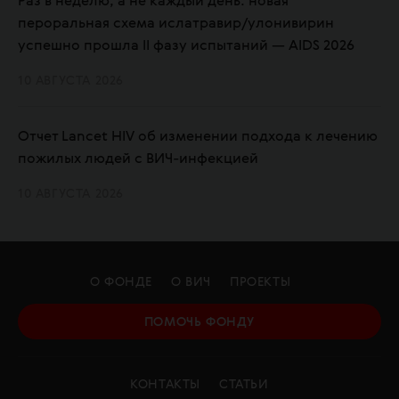
Раз в неделю, а не каждый день: новая
пероральная схема ислатравир/улонивирин
успешно прошла II фазу испытаний — AIDS 2026
10 АВГУСТА 2026
Отчет Lancet HIV об изменении подхода к лечению
пожилых людей с ВИЧ-инфекцией
10 АВГУСТА 2026
О ФОНДЕ
О ВИЧ
ПРОЕКТЫ
ПОМОЧЬ ФОНДУ
КОНТАКТЫ
СТАТЬИ