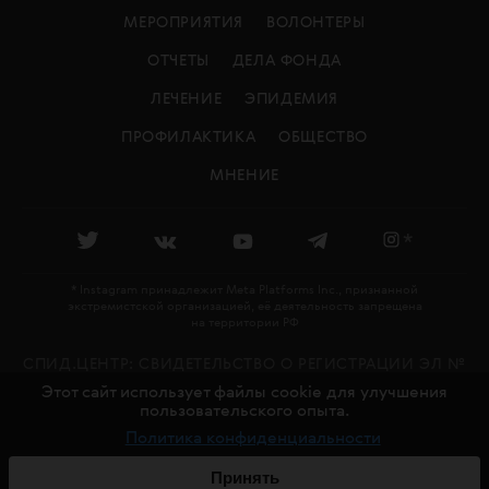
МЕРОПРИЯТИЯ
ВОЛОНТЕРЫ
ОТЧЕТЫ
ДЕЛА ФОНДА
ЛЕЧЕНИЕ
ЭПИДЕМИЯ
ПРОФИЛАКТИКА
ОБЩЕСТВО
МНЕНИЕ
*
* Instagram принадлежит Meta Platforms Inc., признанной
экстремистской организацией, её деятельность запрещена
на территории РФ
СПИД.ЦЕНТР: CВИДЕТЕЛЬСТВО О РЕГИСТРАЦИИ ЭЛ №
Этот сайт использует файлы cookie для улучшения
ФС 77 - 79478 ВЫДАНО РОСКОМНАДЗОРОМ 27.11.2020
пользовательского опыта.
18+
Политика конфиденциальности
© СПИД.ЦЕНТР, 2016—2026
СДЕЛАНО В
CHARMER
Принять