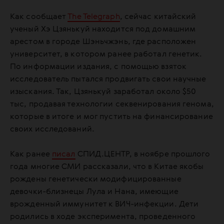
Как сообщает
The Telegraph
, сейчас китайский
ученый Хэ Цзянькуй находится под домашним
арестом в городе Шэньчжэнь, где расположен
университет, в котором ранее работал генетик.
По информации издания, с помощью взяток
исследователь пытался продвигать свои научные
изыскания. Так, Цзянькуй заработал около $50
тыс, продавая технологии секвенирования генома,
которые в итоге и мог пустить на финансирование
своих исследований.
Как ранее
писал
СПИД.ЦЕНТР, в ноябре прошлого
года многие СМИ рассказали, что в Китае якобы
рождены генетически модифицированные
девочки-близнецы Лула и Нана, имеющие
врожденный иммунитет к ВИЧ-инфекции. Дети
родились в ходе эксперимента, проведенного