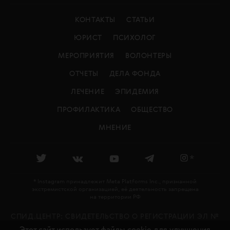
КОНТАКТЫ
СТАТЬИ
ЮРИСТ
ПСИХОЛОГ
МЕРОПРИЯТИЯ
ВОЛОНТЕРЫ
ОТЧЕТЫ
ДЕЛА ФОНДА
ЛЕЧЕНИЕ
ЭПИДЕМИЯ
ПРОФИЛАКТИКА
ОБЩЕСТВО
МНЕНИЕ
*
* Instagram принадлежит Meta Platforms Inc., признанной
экстремистской организацией, её деятельность запрещена
на территории РФ
СПИД.ЦЕНТР: CВИДЕТЕЛЬСТВО О РЕГИСТРАЦИИ ЭЛ №
Этот сайт использует файлы cookie для улучшения
ФС 77 - 79478 ВЫДАНО РОСКОМНАДЗОРОМ 27.11.2020