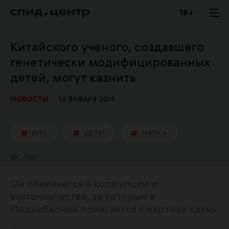
18 +
Китайского ученого, создавшего
генетически модифицированных
детей, могут казнить
НОВОСТИ
10 ЯНВАРЯ 2019
ВИЧ
ДЕТИ
НАУКА
7440
Он обвиняется в коррупции и
взяточничестве, за которые в
Поднебесной полагается смертная казнь