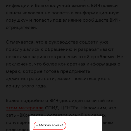
инфекции и благополучной жизни с ВИЧ повысит
шансы человека не попасть в «информационную
ловушку» и попасть под влияние сообществ ВИЧ-
отрицателей.
Отмечается, что в руководстве соцсети уже
прислушались к обращению и разрабатывают
несколько вариантов решения этой проблемы. Не
исключено, что более конкретная информация о
мерах, которые готова предпринять
администрация сети, может появиться уже к
концу этого года.
Более подробно о ВИЧ-диссидентах читайте в
этом материале
СПИД.ЦЕНТРа. Напомним, что
сеть «ВКонтакте» остается одной из самых
популярных в России и имеет 97 млн активных
– Можно войти?
пользователей в месяц.