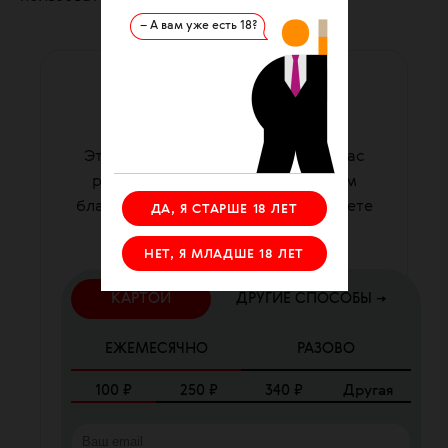
– А вам уже есть 18?
ПОДДЕРЖАТЬ ФОНД
ваша помощь работает
Этот материал подготовила для вас
редакция фонда. Мы существуем
благодаря вашей помощи. Вы можете
ДА, Я СТАРШЕ 18 ЛЕТ
помочь нам прямо сейчас.
НЕТ, Я МЛАДШЕ 18 ЛЕТ
КАРТОЙ
ДРУГИЕ СПОСОБЫ →
ЕЖЕМЕСЯЧНО
РАЗОВО
100
₽
250
₽
340
₽
Другая