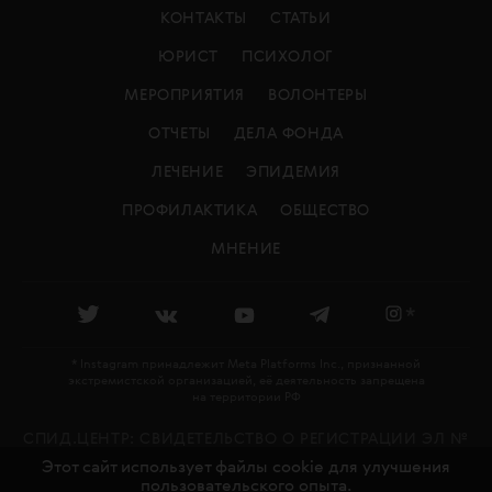
КОНТАКТЫ
СТАТЬИ
ЮРИСТ
ПСИХОЛОГ
МЕРОПРИЯТИЯ
ВОЛОНТЕРЫ
ОТЧЕТЫ
ДЕЛА ФОНДА
ЛЕЧЕНИЕ
ЭПИДЕМИЯ
ПРОФИЛАКТИКА
ОБЩЕСТВО
МНЕНИЕ
*
* Instagram принадлежит Meta Platforms Inc., признанной
экстремистской организацией, её деятельность запрещена
на территории РФ
СПИД.ЦЕНТР: CВИДЕТЕЛЬСТВО О РЕГИСТРАЦИИ ЭЛ №
Этот сайт использует файлы cookie для улучшения
ФС 77 - 79478 ВЫДАНО РОСКОМНАДЗОРОМ 27.11.2020
пользовательского опыта.