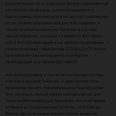
долутегравир. Есть еще один более современный
ингибитор интегразы, который называется
бактегравир, производится он другой компанией,
но он сильно дороже и входит, как правило, в
такую комбинированную терапию в составе
одной таблетки, которая называется Биктарви,
она в России еще даже и не зарегистрирована», —
комментировал глава фонда СПИД.ЦЕНТР Антон
Красовский совсем недавно в интервью
телеведущей Екатерине Шугаевой.
«Но долутегравир у нас есть, он продается под
торговой маркой Тивикай, и даже более того,
производство его локализовано в Подмосковье.
Это, конечно, самый эффективный сейчас для
лечения ВИЧ-инфекции препарат, им лечат везде,
от Конго до Соединенных Штатов, от Китая до
Ирана. Долутегравир может стоить везде по-