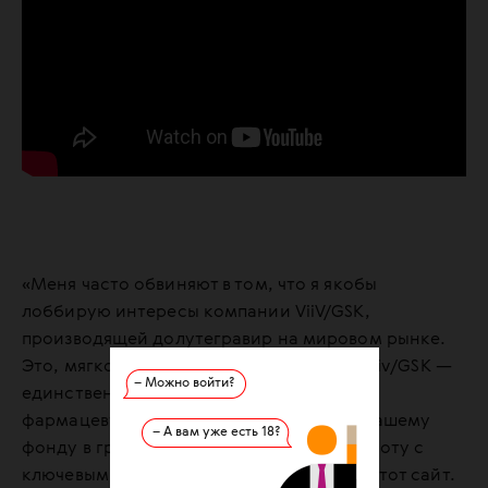
«Меня часто обвиняют в том, что я якобы
лоббирую интересы компании ViiV/GSK,
производящей долутегравир на мировом рынке.
Это, мягко говоря, глупость. Компания Viiv/GSK —
– Можно войти?
единственная, наверное, западная
фармацевтическая фирма, отказавшая нашему
– А вам уже есть 18?
фонду в гранте на информационную работу с
ключевыми группами, буквально вот на этот сайт.