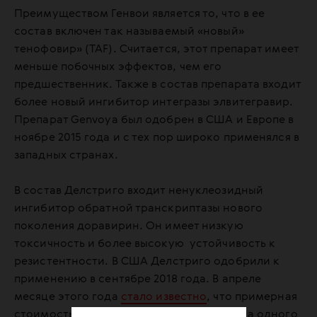
Преимуществом Генвои является то, что в ее
состав включен так называемый «новый»
тенофовир» (TAF). Считается, этот препарат имеет
меньше побочных эффектов, чем его
предшественник. Также в состав препарата входит
более новый ингибитор интегразы элвитегравир.
Препарат Genvoya был одобрен в США и Европе в
ноябре 2015 года и с тех пор широко применялся в
западных странах.
В состав Делстриго входит ненуклеозидный
ингибитор обратной транскриптазы нового
поколения доравирин. Он имеет низкую
токсичность и более высокую устойчивость к
резистентности. В США Делстриго одобрили к
применению в сентябре 2018 года. В апреле
месяце этого года
стало известно
, что примерная
стоимость лечения Делстриго в России на одного