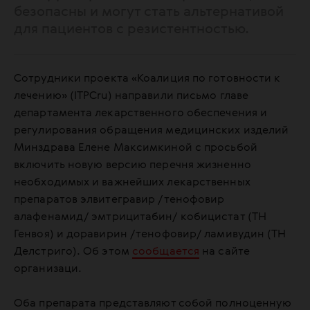
безопасны и могут стать альтернативой
для пациентов с резистентностью.
Сотрудники проекта «Коалиция по готовности к
лечению» (ITPCru) направили письмо главе
департамента лекарственного обеспечения и
регулирования обращения медицинских изделий
Минздрава Елене Максимкиной с просьбой
включить новую версию перечня жизненно
необходимых и важнейших лекарственных
препаратов элвитегравир /тенофовир
алафенамид/ эмтрицитабин/ кобицистат (ТН
Генвоя) и доравирин /тенофовир/ ламивудин (ТН
Делстриго). Об этом
сообщается
на сайте
организаци.
Оба препарата представляют собой полноценную