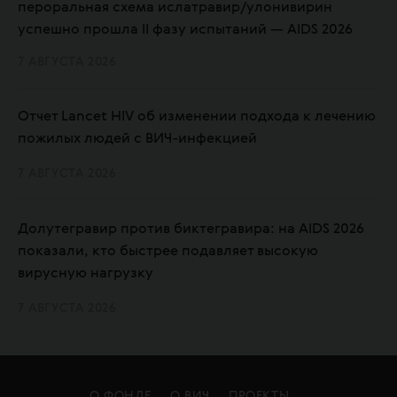
пероральная схема ислатравир/улонивирин
успешно прошла II фазу испытаний — AIDS 2026
7 АВГУСТА 2026
Отчет Lancet HIV об изменении подхода к лечению
пожилых людей с ВИЧ-инфекцией
7 АВГУСТА 2026
Долутегравир против биктегравира: на AIDS 2026
показали, кто быстрее подавляет высокую
вирусную нагрузку
7 АВГУСТА 2026
О ФОНДЕ
О ВИЧ
ПРОЕКТЫ