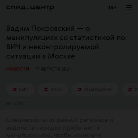
18 +
Вадим Покровский — о
манипуляциях со статистикой по
ВИЧ и неконтролируемой
ситуации в Москве
НОВОСТИ
17 АВГУСТА 2021
ВИЧ
АРВТ
МЕДИЦИНА
Р
6238
Специалисты из разных регионов и
ведомств нередко прибегают к
манипуляциям, чтобы изменить