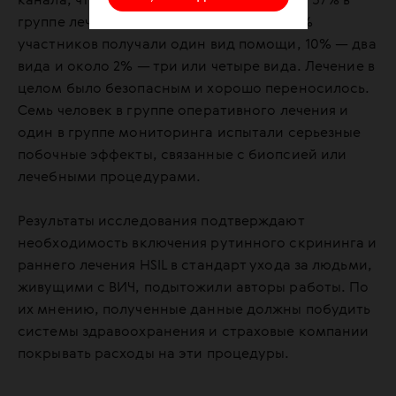
канала, что отражает снижение риска на 57% в
группе лечения. В ходе исследования 86%
участников получали один вид помощи, 10% — два
вида и около 2% — три или четыре вида. Лечение в
целом было безопасным и хорошо переносилось.
Семь человек в группе оперативного лечения и
один в группе мониторинга испытали серьезные
побочные эффекты, связанные с биопсией или
лечебными процедурами.
Результаты исследования подтверждают
необходимость включения рутинного скрининга и
раннего лечения HSIL в стандарт ухода за людьми,
живущими с ВИЧ, подытожили авторы работы. По
их мнению, полученные данные должны побудить
системы здравоохранения и страховые компании
покрывать расходы на эти процедуры.