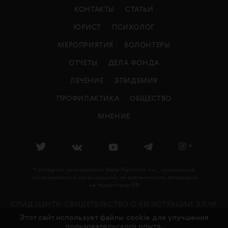
КОНТАКТЫ
СТАТЬИ
ЮРИСТ
ПСИХОЛОГ
МЕРОПРИЯТИЯ
ВОЛОНТЕРЫ
ОТЧЕТЫ
ДЕЛА ФОНДА
ЛЕЧЕНИЕ
ЭПИДЕМИЯ
ПРОФИЛАКТИКА
ОБЩЕСТВО
МНЕНИЕ
*
* Instagram принадлежит Meta Platforms Inc., признанной
экстремистской организацией, её деятельность запрещена
на территории РФ
СПИД.ЦЕНТР: CВИДЕТЕЛЬСТВО О РЕГИСТРАЦИИ ЭЛ №
Этот сайт использует файлы cookie для улучшения
ФС 77 - 79478 ВЫДАНО РОСКОМНАДЗОРОМ 27.11.2020
пользовательского опыта.