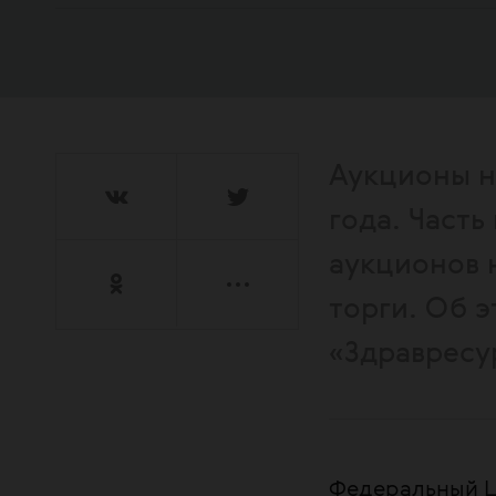
Аукционы на
года. Часть
аукционов 
торги. Об 
«Здравресу
Федеральный Ц