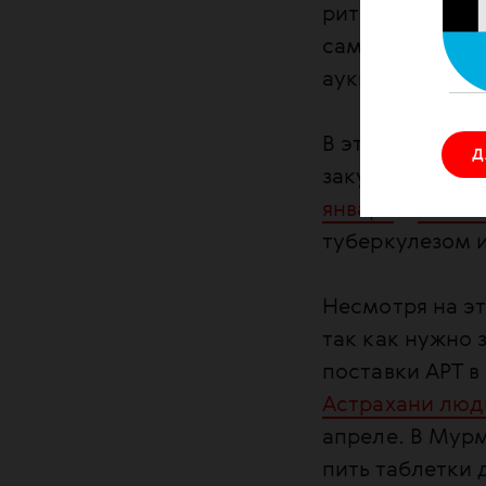
ритонавира 100
самым использ
аукционы не со
В этом году Це
Д
закупку препар
января
и
23 янв
туберкулезом и
Несмотря на э
так как нужно 
поставки АРТ в
Астрахани люди
апреле. В Мур
пить таблетки 