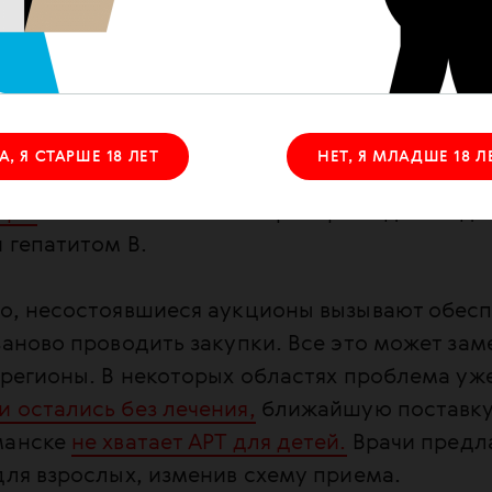
 мг и 271 тысяча курсов ламивудина, который
уемым НИОТ. На три педиатрические формы
стоялись — это 38,3 тысячи флаконов.
нтр лекобеспечния уже не раз объявлял аукц
А, Я СТАРШЕ 18 ЛЕТ
НЕТ, Я МЛАДШЕ 18 Л
атов для лечения ВИЧ. О них стало известно
аря.
В списке также есть препараты для люде
 гепатитом В.
то, несостоявшиеся аукционы вызывают обесп
заново проводить закупки. Все это может за
 регионы. В некоторых областях проблема у
 остались без лечения,
ближайшую поставку 
манске
не хватает АРТ для детей.
Врачи предл
для взрослых, изменив схему приема.