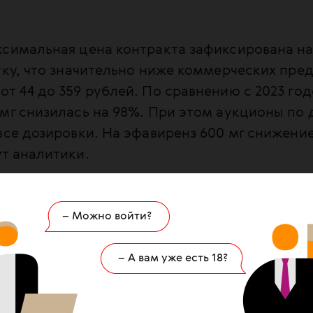
симальная цена контракта зафиксирована на 
тку, что значительно ниже коммерческих пре
т 44 до 359 рублей. По сравнению с 2023 го
мг снизилась на 98%. При этом аукционы по 
все дозировки. На эфавиренз 600 мг снижени
ут аналитики.
понятно, почему не состоялись аукционы, где
– Можно войти?
 изменились с 2023 года.
– А вам уже есть 18?
вать все несостоявшиеся аукционы, то это 10
 третьих препаратов. Из них 66,5 тысяч — это
екарств первого ряда для старта терапии, 46 