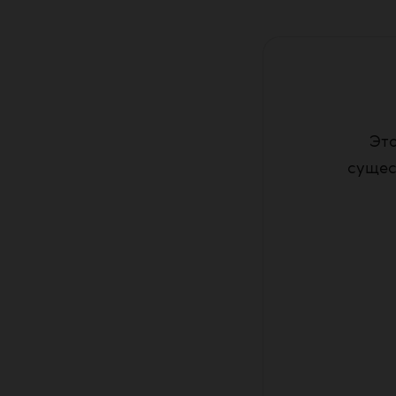
Это
сущес