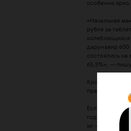
особенно ярко.
«Начальная мак
рубля за табле
колеблющихся о
дарунавир 600 
состоялись на 
65,5%», — пиш
Кроме того, не
практически не
Если рассматри
годовых курсов
мг — одно из л