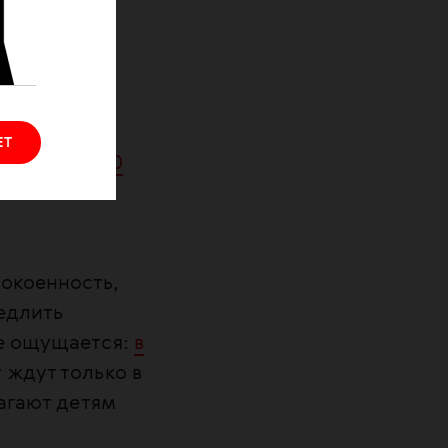
 считается
 препаратов
ионы на
ЕТ
5 февраля
,
30
й с
окоенность,
медлить
же ощущается:
в
ждут только в
агают детям