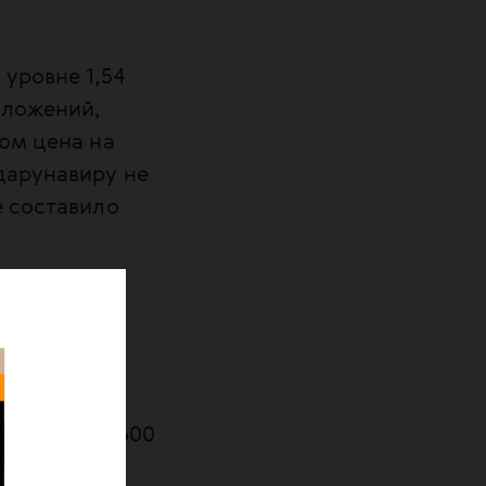
уровне 1,54
дложений,
дом цена на
дарунавиру не
е составило
 цены
7 тысяч
 эфавиренз 600
тысяч курсов