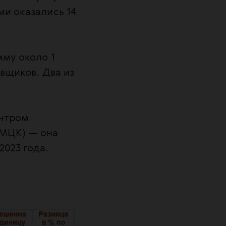
ми оказались 14
мму около 1
авщиков. Два из
ентром
НМЦК) — она
2023 года.