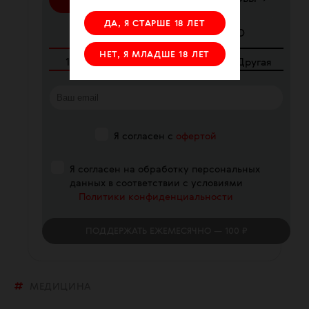
ДА, Я СТАРШЕ 18 ЛЕТ
ЕЖЕМЕСЯЧНО
РАЗОВО
НЕТ, Я МЛАДШЕ 18 ЛЕТ
100
₽
250
₽
340
₽
Другая
Я согласен с
офертой
Я согласен на обработку персональных
данных в соответствии с условиями
Политики конфиденциальности
ПОДДЕРЖАТЬ
ЕЖЕМЕСЯЧНО
— 100 ₽
МЕДИЦИНА