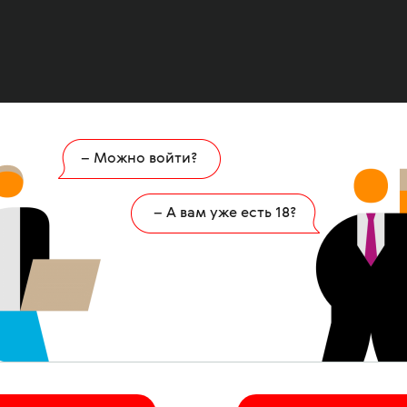
– Можно войти?
Ошибка
404
– А вам уже есть 18?
 страница удалена или никогда не существов
НА ГЛАВНУЮ