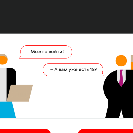
– Можно войти?
Ошибка
404
– А вам уже есть 18?
 страница удалена или никогда не существов
НА ГЛАВНУЮ