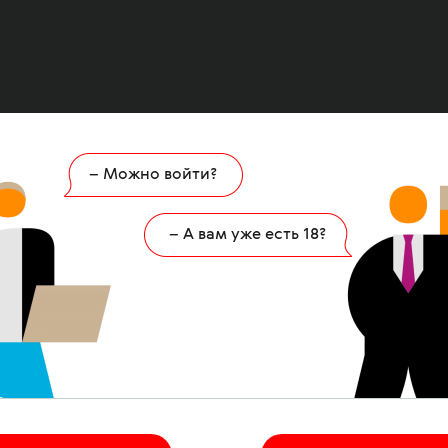
– Можно войти?
Ошибка
404
– А вам уже есть 18?
 страница удалена или никогда не существов
НА ГЛАВНУЮ