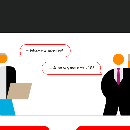
– Можно войти?
Ошибка
404
– А вам уже есть 18?
 страница удалена или никогда не существов
НА ГЛАВНУЮ