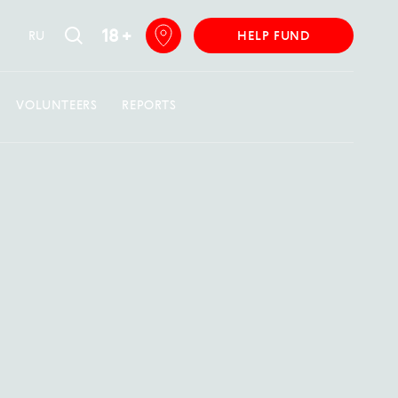
18 +
RU
HELP FUND
VOLUNTEERS
REPORTS