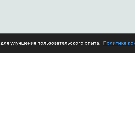
e для улучшения пользовательского опыта.
Политика ко
ABOUT US
HIV
PROJECTS
HELP FUND
CALENDAR
REPORTS
TREAT
VOLUNTEERS
FUND'S AFFAIRS
EPID