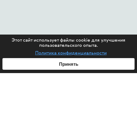
Этот сайт использует файлы cookie для улучшения
пользовательского опыта.
Политика конфиденциальности
Принять
ABOUT US
HIV
PROJECTS
HELP FUND
CONTACT US
ARTICLES