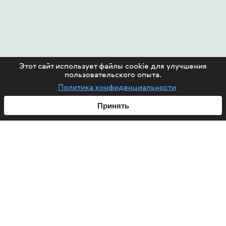
Этот сайт использует файлы cookie для улучшения
пользовательского опыта.
Политика конфиденциальности
Принять
ABOUT US
HIV
PROJECTS
HELP FUND
CONTACT US
ARTICLES