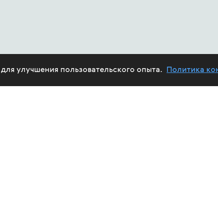
e для улучшения пользовательского опыта.
Политика ко
ABOUT US
HIV
PROJECTS
HELP FUND
CALENDAR
REPORTS
TREAT
VOLUNTEERS
FUND'S AFFAIRS
EPID