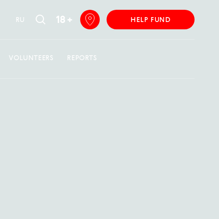
18 +
RU
HELP FUND
VOLUNTEERS
REPORTS