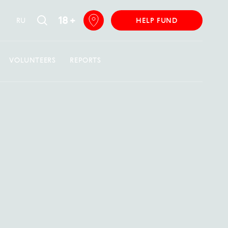
18 +
RU
HELP FUND
VOLUNTEERS
REPORTS