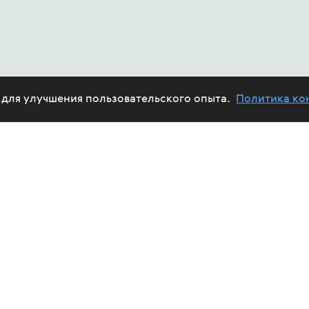
e для улучшения пользовательского опыта.
Политика ко
ABOUT US
HIV
PROJECTS
HELP FUND
CALENDAR
REPORTS
TREAT
VOLUNTEERS
FUND'S AFFAIRS
EPID