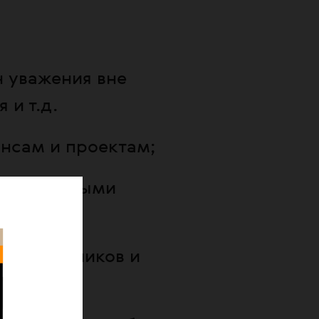
н уважения вне
 и т.д.
ансам и проектам;
 социальными
ы сотрудников и