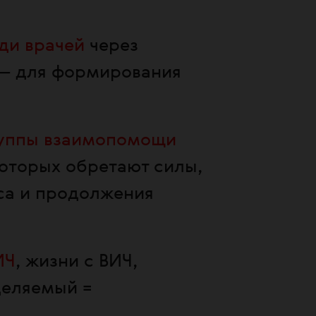
ди врачей
через
 — для формирования
уппы взаимопомощи
которых обретают силы,
са и продолжения
ИЧ
, жизни с ВИЧ,
деляемый =