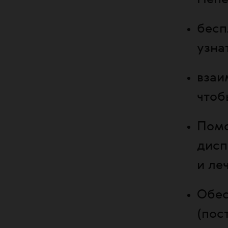
бесп
узна
взаи
чтоб
Помо
дисп
и ле
Обес
(пос