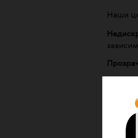
Наши ц
Недиск
зависим
Прозра
Партне
сообще
Профес
волонте