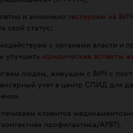
латно и анонимно
тестируем на ВИЧ
ть свой статус;
модействуем с органами власти и 
ы улучшить
юридические аспекты ж
гаем людям, живущим с ВИЧ с пост
ансерный учет в центр СПИД для д
чения
.
печиваем клиентов медикаментоз
тконтактная профилактика/АРВТ)
.