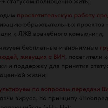
Ч+ статусом полноценно жить;
водим
просветительскую работу сре
изацию образовательных проектов
дли к ЛЖВ врачебного комьюнити;
низуем бесплатные и анонимные
гр
людей, живущих с ВИЧ
, посетители 
ки и поддержку для принятия стату
оценной жизни;
ультируем по вопросам передачи В
дачи вируса, по принципу «Неопре
редающийся» («Н = Н»);