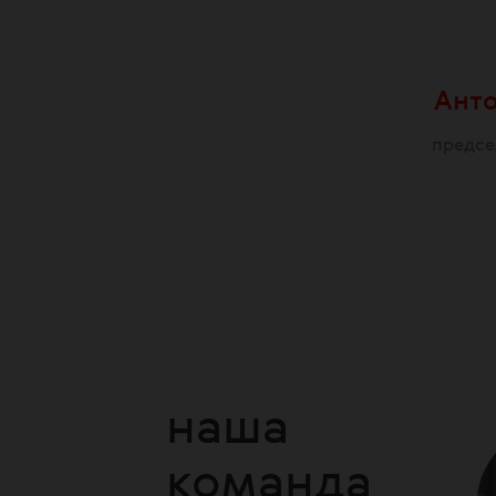
Анто
предсе
наша
команда