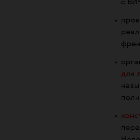
с ВИ
про
реал
френ
орга
для 
навы
полн
конс
пере
Непе