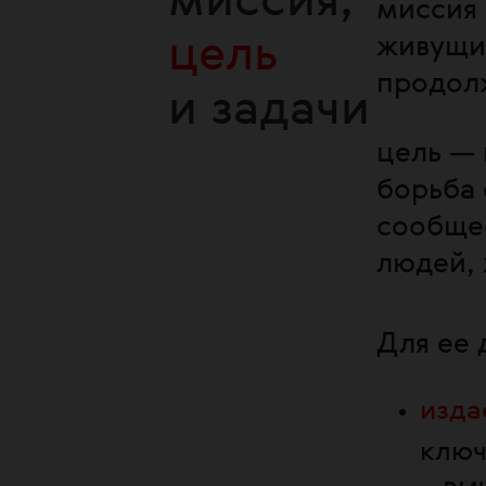
миссия,
миссия 
цель
живущие
продолж
и задачи
цель —
борьба 
сообщес
людей, 
Для ее 
изда
ключ