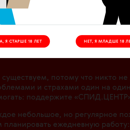
рность
: поддержка, взаимопомощь 
А, Я СТАРШЕ 18 ЛЕТ
НЕТ, Я МЛАДШЕ 18 Л
существуем, потому что никто не 
блемами и страхами один на один
могать: поддержите «СПИД.ЦЕНТР»
дое небольшое, но регулярное по
 планировать ежедневную работу: 