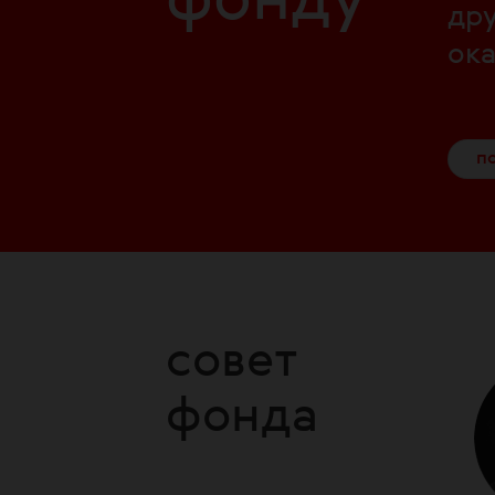
фонду
др
ок
п
совет
фонда