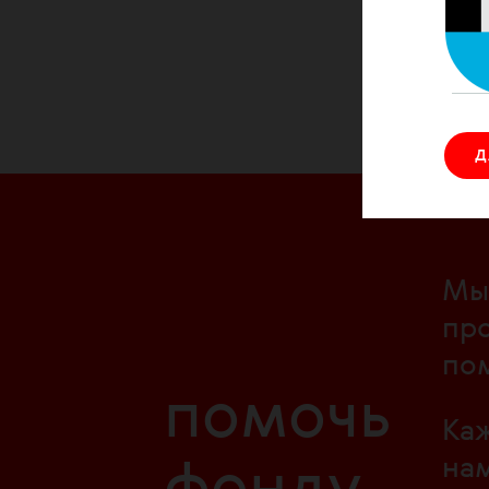
Солида
ЛЖВ.
Д
Мы 
про
по
помочь
Каж
нам