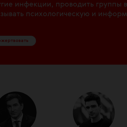
угие инфекции, проводить группы
азывать психологическую и инфор
ожертвовать